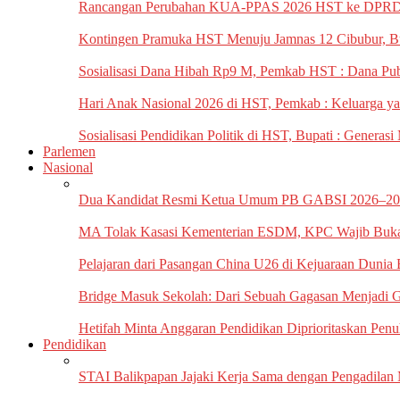
Rancangan Perubahan KUA-PPAS ‎2026 HST ke DPRD, Bu
Kontingen Pramuka HST Menuju ‎Jamnas 12 Cibubur, Bup
Sosialisasi Dana Hibah Rp9 M, ‎Pemkab HST : Dana Pub
Hari Anak Nasional 2026 di ‎HST, Pemkab : Keluarga yan
Sosialisasi Pendidikan Politik ‎di HST, Bupati : Generas
Parlemen
Nasional
Dua Kandidat Resmi Ketua Umum PB GABSI 2026–2030
MA Tolak Kasasi Kementerian ESDM, KPC Wajib Buka
Pelajaran dari Pasangan China U26 di Kejuaraan Dunia 
Bridge Masuk Sekolah: Dari Sebuah Gagasan Menjadi G
Hetifah Minta Anggaran Pendidikan Diprioritaskan Pen
Pendidikan
STAI Balikpapan Jajaki Kerja Sama dengan Pengadilan M