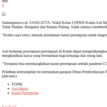
909
0
Satumejanews.id. SANGATTA- Wakil Ketua I DPRD Kutim Asti Mazar m
Teluk Pandan, Bengalon dan Rantau Pulung. Salah satunya memberika
“Ketika saya reses, banyak permintaan kaum perempuan untuk diagend
Asti berharap perempuan-perempuan di Kutim dapat mengembangkan ket
menghasilkan karya yang bermanfaat bagi keluarga dan orang lain.
“Terutama bisa membangkitkan kaum perempuan setelah pandemi COV
Pelatihan keterampilan itu merupakan garapan Dinas Pemberdayaan 
(adv/sm1)
TOPIK
Asti Mazar
Kaum Perempuan
Facebook