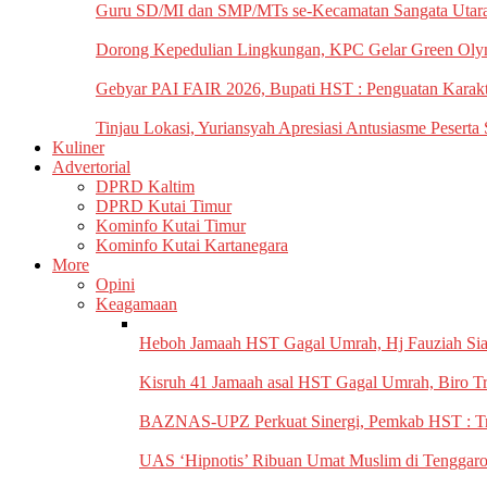
Guru SD/MI dan SMP/MTs se-Kecamatan Sangata Utara d
Dorong Kepedulian Lingkungan, KPC Gelar Green Oly
Gebyar PAI FAIR 2026, Bupati ‎HST : Penguatan Karakt
Tinjau Lokasi, Yuriansyah Apresiasi Antusiasme Peserta
Kuliner
Advertorial
DPRD Kaltim
DPRD Kutai Timur
Kominfo Kutai Timur
Kominfo Kutai Kartanegara
More
Opini
Keagamaan
‎Heboh Jamaah HST Gagal Umrah, ‎Hj Fauziah Si
Kisruh 41 Jamaah asal HST Gagal ‎Umrah, Biro T
BAZNAS-UPZ Perkuat Sinergi, Pemkab HST : Tr
UAS ‘Hipnotis’ Ribuan Umat Muslim di Tenggar