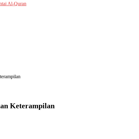
tai Al-Quran
terampilan
han Keterampilan