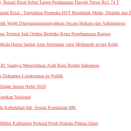
pati Rizal ‎Sebut Target Pendapatan Daerah ‎Turun Rp1,74 T
ati Rizal : ‎Tunjukkan Pramuka HST Berakhlak ‎Mulia, Disiplin dan
lik Wajib Dipertanggungjawabkan Secara ‎Hukum dan Administrssi
g ‎Terjerat Judi Online Berisiko ‎Kena Penghapusan Bansos
i Muda ‎Harus Saring Arus Informasi ‎yang Melimpah secara Kritis
: Saatnya Menentukan Arah Baru Bridge Indonesia
 Dokumen Lingkungan ke Publik
Bridge Junior Hefei 2026
erakan Nasional
uhi Kebutuhan Inti, Sesuai Keputusan MK
iliter Kaltimtara Perkuat Prodi Hukum Pidana Islam