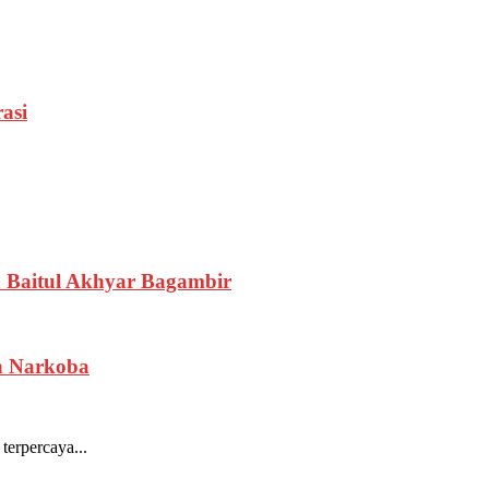
asi
Baitul Akhyar Bagambir
n Narkoba
terpercaya...