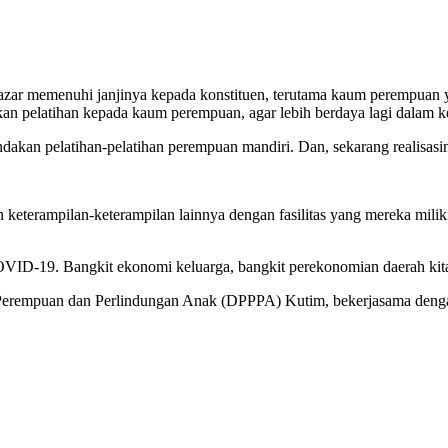
emenuhi janjinya kepada konstituen, terutama kaum perempuan yang 
n pelatihan kepada kaum perempuan, agar lebih berdaya lagi dalam k
akan pelatihan-pelatihan perempuan mandiri. Dan, sekarang realisasin
erampilan-keterampilan lainnya dengan fasilitas yang mereka miliki.
ID-19. Bangkit ekonomi keluarga, bangkit perekonomian daerah kita
Perempuan dan Perlindungan Anak (DPPPA) Kutim, bekerjasama dengan