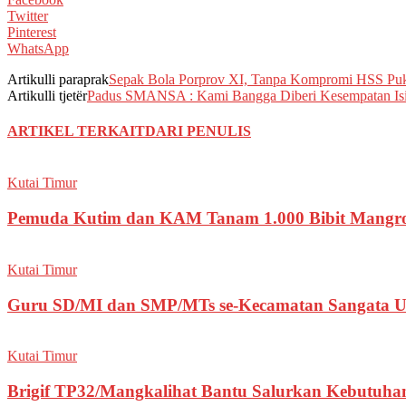
Twitter
Pinterest
WhatsApp
Artikulli paraprak
Sepak Bola Porprov XI, Tanpa Kompromi HSS Puku
Artikulli tjetër
Padus SMANSA : Kami Bangga Diberi Kesempatan Isi 
ARTIKEL TERKAIT
DARI PENULIS
Kutai Timur
Pemuda Kutim dan KAM Tanam 1.000 Bibit Mangrov
Kutai Timur
Guru SD/MI dan SMP/MTs se-Kecamatan Sangata Utar
Kutai Timur
Brigif TP32/Mangkalihat Bantu Salurkan Kebutuhan