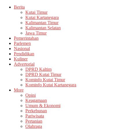
Berita
Kutai Timur
Kutai Kartanegara
Kalimantan Timur
Kalimantan Selatan
Jawa Timur
Pemerintahan
Parlemen
Nasional
Pendidikan
Kuliner
Advertorial
DPRD Kaltim
DPRD Kutai Timur
Kominfo Kutai Timur
Kominfo Kutai Kartanegara
More
Opini
Keagamaan
Umum & Ekonomi
Perkebunan
Pariwisata
Pertanian
Olahraga