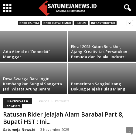
Program LAKATAN, Wawan : Kepala Desa
Diharap Proaktif
DPRD KALTIM
DPRD KUTAI TIMUR
HUKUM
INFRASTRUKTUR
Satumeja News.id
-
25 Februari 2026
Ekraf 2025 Kutim Berakhir,
Ada Akmal di “Deboekit”
Ajang Kreativitas Persatukan
Manggar
Pemuda dan Pelaku Industri
Desa Swarga Bara Ingin
Kembangkan Sungai Sangatta
Pemerintah Sangkulirang
Jadi Wisata Arung Jeram
Dukung Jelajah Pulau Miang
PARIWISATA
Beranda
Pariwisata
Pariwisata
Ratusan Rider Jelajah Alam Barabai Part 8,
Bupati HST : Ini...
Satumeja News.id
-
3 November 2025
0