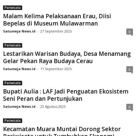
Pariwisata
Malam Kelima Pelaksanaan Erau, Diisi
Bepelas di Museum Mulawarman
Satumeja News.id
-
27 September 2025
0
Pariwisata
Lestarikan Warisan Budaya, Desa Menamang
Gelar Pekan Raya Budaya Cerau
Satumeja News.id
-
11 September 2025
0
Pariwisata
Bupati Aulia : LAF Jadi Penguatan Ekosistem
Seni Peran dan Pertunjukan
Satumeja News.id
-
23 Agustus 2025
0
Pariwisata
Kecamatan Muara Muntai Dorong Sektor