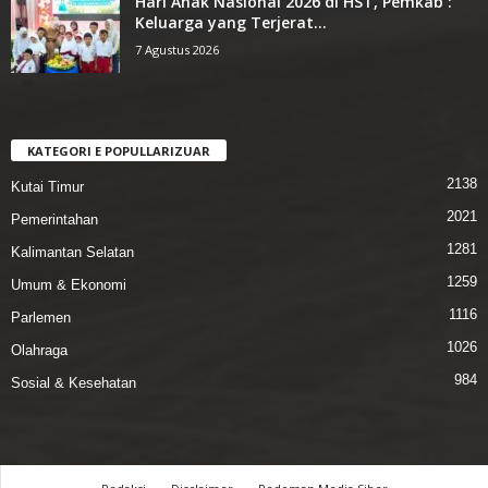
Hari Anak Nasional 2026 di ‎HST, Pemkab :
Keluarga yang ‎Terjerat...
7 Agustus 2026
KATEGORI E POPULLARIZUAR
2138
Kutai Timur
2021
Pemerintahan
1281
Kalimantan Selatan
1259
Umum & Ekonomi
1116
Parlemen
1026
Olahraga
984
Sosial & Kesehatan