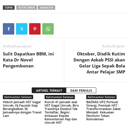
TOPIK
KUTAI TIMUR
SANGATTA
Artikulli paraprak
Artikulli tjetër
Sulit Dapatkan BBM, ini
Oktober, Disdik Kutim
Kata Dr Novel
Dengan Askab PSSI akan
Pangembonan
Gelar Liga Sepak Bola
Antar Pelajar SMP
ARTIKEL TERKAIT
DARI PENULIS
Kalimantan Selatan
Kalimantan Selatan
Kalimantan Selatan
‎Heboh Jamaah HST Gagal
Kisruh 41 Jamaah asal
BAZNAS-UPZ Perkuat
Umrah, ‎Hj Fauziah Siap
HST Gagal ‎Umrah, Biro
Sinergi, Pemkab HST :
Berangkatkan 36
Travelnya Disebut Tak
Transformasikan Zakat
Jamaahnya dengan Travel
Terdaftar, Begini
Menjadi Kekuatan
Lain
Imbauan Kepala
Ekonomi Tekan
‎Kementerian Haji dan
Kemiskinan
Umrah HST