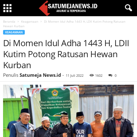
Beranda
Keagamaan
Di Momen Idul Adha 1443 H, LDII Kutim Potong Ratusan
Hewan Kurban
KEAGAMAAN
Di Momen Idul Adha 1443 H, LDII
Kutim Potong Ratusan Hewan
Kurban
Penulis
Satumeja News.id
-
11 Juli 2022
1602
0