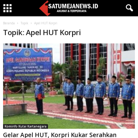
Beranda
Topik
Apel HUT Korpri
Topik: Apel HUT Korpri
Kominfo Kutai Kartanegara
Gelar Apel HUT, Korpri Kukar Serahkan