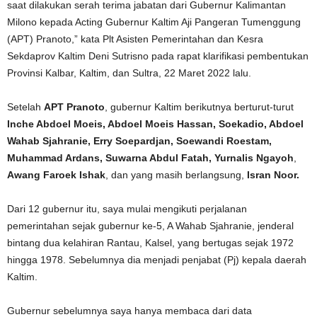
saat dilakukan serah terima jabatan dari Gubernur Kalimantan
Milono kepada Acting Gubernur Kaltim Aji Pangeran Tumenggung
(APT) Pranoto,” kata Plt Asisten Pemerintahan dan Kesra
Sekdaprov Kaltim Deni Sutrisno pada rapat klarifikasi pembentukan
Provinsi Kalbar, Kaltim, dan Sultra, 22 Maret 2022 lalu.
Setelah
APT Pranoto
, gubernur Kaltim berikutnya berturut-turut
Inche
Abdoel
Moeis, Abdoel
Moeis
Hassan, Soekadio, Abdoel
Wahab
Sjahranie,
Erry
Soepardjan, Soewandi
Roestam,
Muhammad Ardans,
Suwarna Abdul Fatah, Yurnalis
Ngayoh
,
Awang
Faroek
Ishak
, dan yang masih berlangsung,
Isran Noor.
Dari 12 gubernur itu, saya mulai mengikuti perjalanan
pemerintahan sejak gubernur ke-5, A Wahab Sjahranie, jenderal
bintang dua kelahiran Rantau, Kalsel, yang bertugas sejak 1972
hingga 1978. Sebelumnya dia menjadi penjabat (Pj) kepala daerah
Kaltim.
Gubernur sebelumnya saya hanya membaca dari data