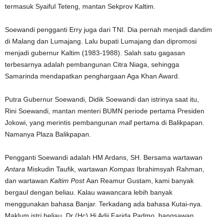
termasuk Syaiful Teteng, mantan Sekprov Kaltim.
Soewandi pengganti Erry juga dari TNI. Dia pernah menjadi dandim
di Malang dan Lumajang. Lalu bupati Lumajang dan dipromosi
menjadi gubernur Kaltim (1983-1988). Salah satu gagasan
terbesarnya adalah pembangunan Citra Niaga, sehingga
Samarinda mendapatkan penghargaan Aga Khan Award.
Putra Gubernur Soewandi, Didik Soewandi dan istrinya saat itu,
Rini Soewandi, mantan menteri BUMN periode pertama Presiden
Jokowi, yang merintis pembangunan
mall
pertama di Balikpapan.
Namanya Plaza Balikpapan.
Pengganti Soewandi adalah HM Ardans, SH. Bersama wartawan
Antara
Miskudin Taufik, wartawan
Kompas
Ibrahimsyah Rahman,
dan wartawan
Kaltim Post
Aan Reamur Gustam, kami banyak
bergaul dengan beliau. Kalau wawancara lebih banyak
menggunakan bahasa Banjar. Terkadang ada bahasa Kutai-nya.
Maklum istri beliau, Dr (Hc) Hj Adji Farida Padmo, bangsawan