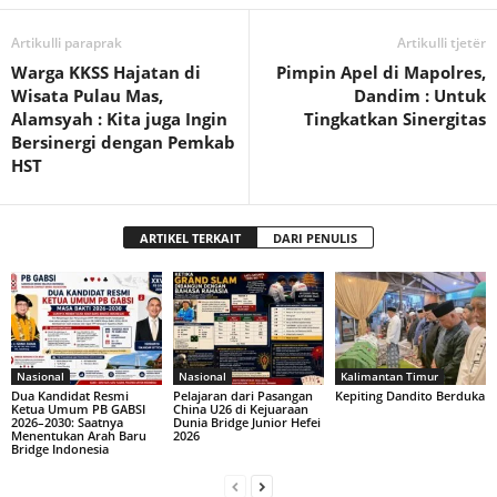
Artikulli paraprak
Artikulli tjetër
Warga KKSS Hajatan di
Pimpin Apel di Mapolres,
Wisata Pulau Mas,
Dandim : Untuk
Alamsyah : Kita juga Ingin
Tingkatkan Sinergitas
Bersinergi dengan Pemkab
HST
ARTIKEL TERKAIT
DARI PENULIS
Nasional
Nasional
Kalimantan Timur
Dua Kandidat Resmi
Pelajaran dari Pasangan
Kepiting Dandito Berduka
Ketua Umum PB GABSI
China U26 di Kejuaraan
2026–2030: Saatnya
Dunia Bridge Junior Hefei
Menentukan Arah Baru
2026
Bridge Indonesia