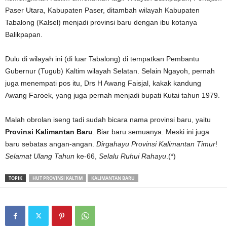
Paser Utara, Kabupaten Paser, ditambah wilayah Kabupaten
Tabalong (Kalsel) menjadi provinsi baru dengan ibu kotanya
Balikpapan.
Dulu di wilayah ini (di luar Tabalong) di tempatkan Pembantu
Gubernur (Tugub) Kaltim wilayah Selatan. Selain Ngayoh, pernah
juga menempati pos itu, Drs H Awang Faisjal, kakak kandung
Awang Faroek, yang juga pernah menjadi bupati Kutai tahun 1979.
Malah obrolan iseng tadi sudah bicara nama provinsi baru, yaitu
Provinsi Kalimantan
Baru
. Biar baru semuanya. Meski ini juga
baru sebatas angan-angan.
Dirgahayu
Provinsi
Kalimantan
Timur
!
Selamat
Ulang
Tahun
ke-66,
Selalu
Ruhui
Rahayu
.(*)
TOPIK
HUT PROVINSI KALTIM
KALIMANTAN BARU