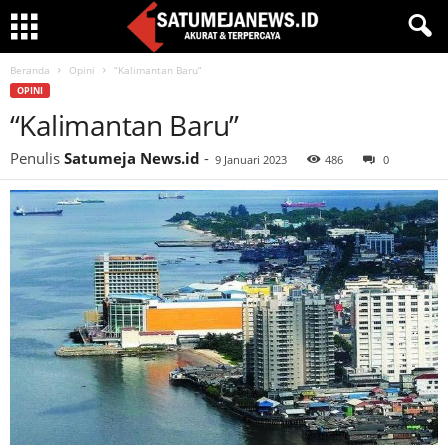
Beranda
Opini
“Kalimantan Baru”
OPINI
“Kalimantan Baru”
Penulis
Satumeja News.id
-
9 Januari 2023
486
0