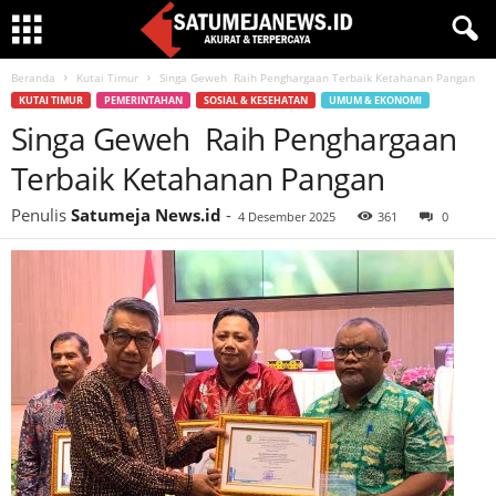
Beranda
Kutai Timur
Singa Geweh Raih Penghargaan Terbaik Ketahanan Pangan
KUTAI TIMUR
PEMERINTAHAN
SOSIAL & KESEHATAN
UMUM & EKONOMI
Singa Geweh Raih Penghargaan
Terbaik Ketahanan Pangan
Penulis
Satumeja News.id
-
4 Desember 2025
361
0