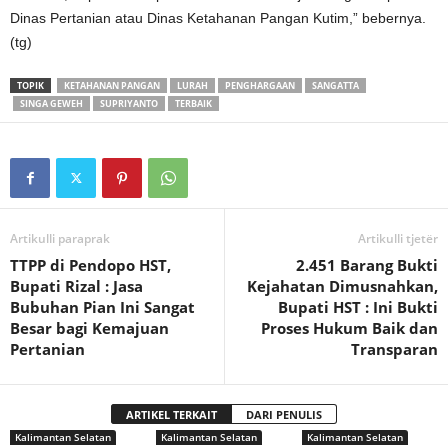
Dinas Pertanian atau Dinas Ketahanan Pangan Kutim,” bebernya.
(tg)
TOPIK
KETAHANAN PANGAN
LURAH
PENGHARGAAN
SANGATTA
SINGA GEWEH
SUPRIYANTO
TERBAIK
Artikulli paraprak
Artikulli tjetër
TTPP di Pendopo HST,
2.451 Barang Bukti
Bupati Rizal : Jasa
Kejahatan Dimusnahkan,
Bubuhan Pian Ini Sangat
Bupati HST : Ini Bukti
Besar bagi Kemajuan
Proses Hukum Baik dan
Pertanian
Transparan
ARTIKEL TERKAIT
DARI PENULIS
Kalimantan Selatan
Kalimantan Selatan
Kalimantan Selatan