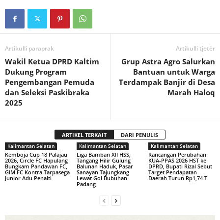
Artikulli paraprak
Artikulli tjetër
Wakil Ketua DPRD Kaltim
Grup Astra Agro Salurkan
Dukung Program
Bantuan untuk Warga
Pengembangan Pemuda
Terdampak Banjir di Desa
dan Seleksi Paskibraka
Marah Haloq
2025
ARTIKEL TERKAIT
DARI PENULIS
Kalimantan Selatan
Kalimantan Selatan
Kalimantan Selatan
Kemboja Cup 18 Palajau
Liga Bamban XII HSS,
Rancangan Perubahan
2026, ‎Circle FC Hapulang
Tangang ‎Hilir Gulung
KUA-PPAS ‎2026 HST ke
Bungkam ‎Pandawan FC,
Balunan Haduk, ‎Pasar
DPRD, Bupati Rizal ‎Sebut
GIM FC Kontra ‎Tarpasega
Sanayan Tajungkang
Target Pendapatan
Junior Adu Penalti
‎Lewat Gol Bubuhan
Daerah ‎Turun Rp1,74 T
Padang