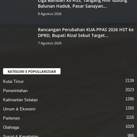
Liga Bamban XII HSS, Tangang ‎Hilir Gulung
Balunan Haduk, ‎Pasar Sanayan...
8 Agustus 2026
Rancangan Perubahan KUA-PPAS ‎2026 HST ke
DPRD, Bupati Rizal ‎Sebut Target...
7 Agustus 2026
KATEGORI E POPULLARIZUAR
2139
Kutai Timur
2023
Pemerintahan
1286
Kalimantan Selatan
1265
Umum & Ekonomi
1116
Parlemen
1029
Olahraga
986
Sosial & Kesehatan