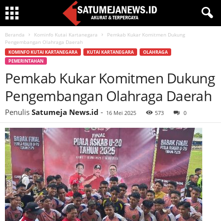
Beranda
Kominfo Kutai Kartanegara
Pemkab Kukar Komitmen Dukung
Pengembangan Olahraga Daerah
KOMINFO KUTAI KARTANEGARA
KUTAI KARTANEGARA
OLAHRAGA
PEMERINTAHAN
Pemkab Kukar Komitmen Dukung
Pengembangan Olahraga Daerah
Penulis
Satumeja News.id
-
16 Mei 2025
573
0