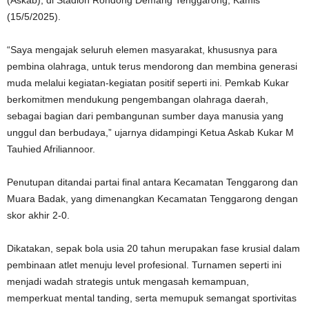
(Askab), di Stadion Rondong Demang Tenggarong, Kamis
(15/5/2025).
“Saya mengajak seluruh elemen masyarakat, khususnya para
pembina olahraga, untuk terus mendorong dan membina generasi
muda melalui kegiatan-kegiatan positif seperti ini. Pemkab Kukar
berkomitmen mendukung pengembangan olahraga daerah,
sebagai bagian dari pembangunan sumber daya manusia yang
unggul dan berbudaya,” ujarnya didampingi Ketua Askab Kukar M
Tauhied Afriliannoor.
Penutupan ditandai partai final antara Kecamatan Tenggarong dan
Muara Badak, yang dimenangkan Kecamatan Tenggarong dengan
skor akhir 2-0.
Dikatakan, sepak bola usia 20 tahun merupakan fase krusial dalam
pembinaan atlet menuju level profesional. Turnamen seperti ini
menjadi wadah strategis untuk mengasah kemampuan,
memperkuat mental tanding, serta memupuk semangat sportivitas