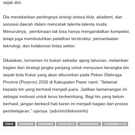
sejak dini.
Dia menekankan pentingnya sinergi antara klub, akademi, dan
asosiasi daerah dalam mencetak talenta-talenta muda.
Menurutnya, pembinaan tak bisa hanya mengandalkan kompetisi,
tetapi juga membutuhkan pelatihan terstruktur, pemanfaatan
teknologi, dan kolaborasi lintas sektor.
Dikatakan, turnamen ini bukan sekadar ajang tahunan, melainkan
bagian dari strategi jangka panjang untuk menyusun kerangka tim
sepak bola Kukar yang akan diturunkan pada Pekan Olahraga
Provinsi (Porprov) 2026 di Kabupaten Paser nanti. “Selamat
kepada tim yang berhasil menjadi juara. Jadikan kemenangan ini
sebagai motivasi untuk terus berkembang. Bagi tim yang belum
berhasil, jangan berkecil hati karen ini menjadi bagian dari proses
pembelajaran,” ujarnya. (adv/sm/diskominfo)
TOPIK
DISKPORA
KOMITMEN
SEPAK BOLA
TENGGARONG
TURNAMEN U-20