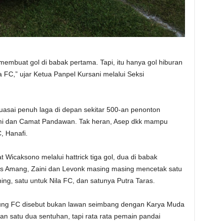
membuat gol di babak pertama. Tapi, itu hanya gol hiburan
la FC,” ujar Ketua Panpel Kursani melalui Seksi
asai penuh laga di depan sekitar 500-an penonton
i dan Camat Pandawan. Tak heran, Asep dkk mampu
, Hanafi.
 Wicaksono melalui hattrick tiga gol, dua di babak
as Amang, Zaini dan Levonk masing masing mencetak satu
ing, satu untuk Nila FC, dan satunya Putra Taras.
 Agung FC disebut bukan lawan seimbang dengan Karya Muda
nan satu dua sentuhan, tapi rata rata pemain pandai