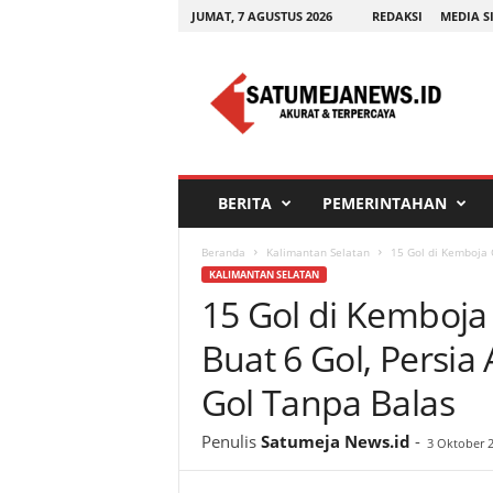
JUMAT, 7 AGUSTUS 2026
REDAKSI
MEDIA S
S
a
t
u
m
e
j
BERITA
PEMERINTAHAN
a
n
Beranda
Kalimantan Selatan
15 Gol di Kemboja C
e
KALIMANTAN SELATAN
w
15 Gol di Kemboja 
s
.
Buat 6 Gol, Persi
i
d
Gol Tanpa Balas
Penulis
Satumeja News.id
-
3 Oktober 