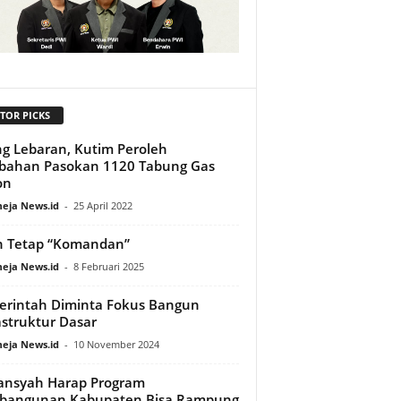
TOR PICKS
ng Lebaran, Kutim Peroleh
bahan Pasokan 1120 Tabung Gas
on
eja News.id
-
25 April 2022
n Tetap “Komandan”
eja News.id
-
8 Februari 2025
rintah Diminta Fokus Bangun
astruktur Dasar
eja News.id
-
10 November 2024
ansyah Harap Program
bangunan Kabupaten Bisa Rampung