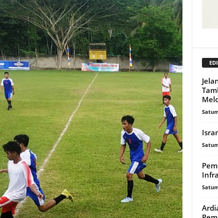
EDI
Jela
Tam
Mel
Satum
Isra
Satum
Peme
Infr
Satum
Ardi
Pem