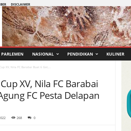
IBER
DISCLAIMER
PARLEMEN
NASIONAL
PENDIDIKAN
KULINER
up XV, Nila FC Barabai Buat 6 Gol,...
Cup XV, Nila FC Barabai
a Agung FC Pesta Delapan
2022
268
0