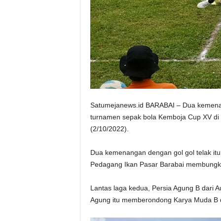
Satumejanews.id BARABAI – Dua kemenan
turnamen sepak bola Kemboja Cup XV di
(2/10/2022).
Dua kemenangan dengan gol gol telak itu 
Pedagang Ikan Pasar Barabai membungkam
Lantas laga kedua, Persia Agung B dari A
Agung itu memberondong Karya Muda B d