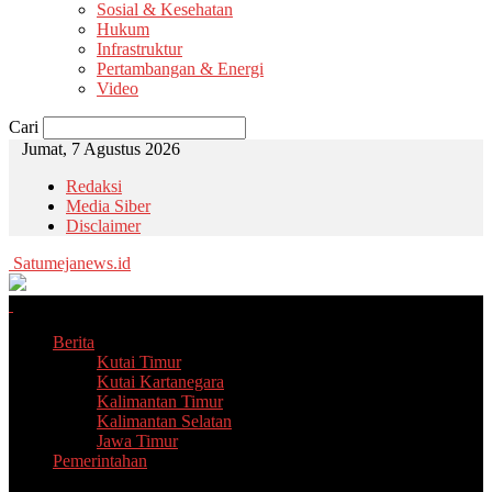
Sosial & Kesehatan
Hukum
Infrastruktur
Pertambangan & Energi
Video
Cari
Jumat, 7 Agustus 2026
Redaksi
Media Siber
Disclaimer
Satumejanews.id
Berita
Kutai Timur
Kutai Kartanegara
Kalimantan Timur
Kalimantan Selatan
Jawa Timur
Pemerintahan