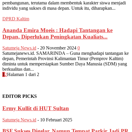
pembangunan, terutama dalam membentuk karakter siswa menjadi
individu yang sukses di masa depan. Untuk itu, diharapkan...
DPRD Kaltim
Ananda Emira Moeis : Hadapi Tantangan ke
Depan, Diperlukan Peningkatan Kualiats...
Satumeja News.id
-
20 November 2024
0
Satumejanews.id. SAMARINDA – Guna menghadapi tantangan ke
depan, Pemerintah Provinsi Kalimantan Timur (Pemprov Kaltim)
diminta untuk mempersiapkan Sumber Daya Manusia (SDM) yang
berkualitas dan...
1
2
Halaman 1 dari 2
EDITOR PICKS
Ermy Kullit di HUT Sultan
Satumeja News.id
-
10 Februari 2025
BSF Sukses Digelar, Namun Tempat Parkir Jadi PR