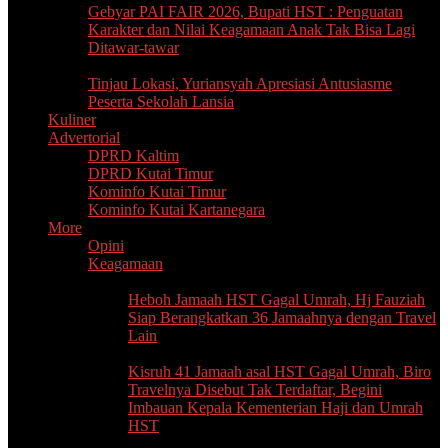
Gebyar PAI FAIR 2026, Bupati ‎HST : Penguatan
Karakter dan ‎Nilai Keagamaan Anak Tak Bisa ‎Lagi
Ditawar-tawar
Tinjau Lokasi, Yuriansyah Apresiasi Antusiasme
Peserta Sekolah Lansia
Kuliner
Advertorial
DPRD Kaltim
DPRD Kutai Timur
Kominfo Kutai Timur
Kominfo Kutai Kartanegara
More
Opini
Keagamaan
‎Heboh Jamaah HST Gagal Umrah, ‎Hj Fauziah
Siap Berangkatkan 36 Jamaahnya dengan Travel
Lain
Kisruh 41 Jamaah asal HST Gagal ‎Umrah, Biro
Travelnya Disebut Tak Terdaftar, Begini
Imbauan Kepala ‎Kementerian Haji dan Umrah
HST