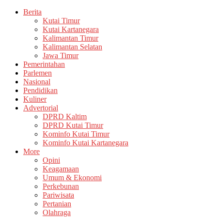
Berita
Kutai Timur
Kutai Kartanegara
Kalimantan Timur
Kalimantan Selatan
Jawa Timur
Pemerintahan
Parlemen
Nasional
Pendidikan
Kuliner
Advertorial
DPRD Kaltim
DPRD Kutai Timur
Kominfo Kutai Timur
Kominfo Kutai Kartanegara
More
Opini
Keagamaan
Umum & Ekonomi
Perkebunan
Pariwisata
Pertanian
Olahraga