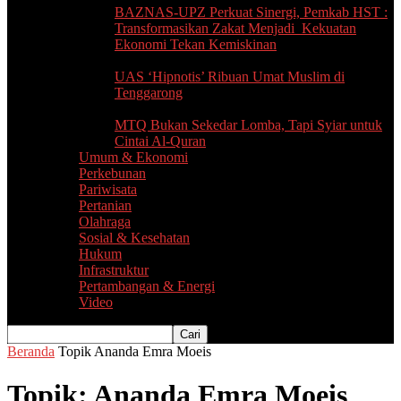
BAZNAS-UPZ Perkuat Sinergi, Pemkab HST :
Transformasikan Zakat Menjadi Kekuatan
Ekonomi Tekan Kemiskinan
UAS ‘Hipnotis’ Ribuan Umat Muslim di
Tenggarong
MTQ Bukan Sekedar Lomba, Tapi Syiar untuk
Cintai Al-Quran
Umum & Ekonomi
Perkebunan
Pariwisata
Pertanian
Olahraga
Sosial & Kesehatan
Hukum
Infrastruktur
Pertambangan & Energi
Video
Beranda
Topik
Ananda Emra Moeis
Topik: Ananda Emra Moeis